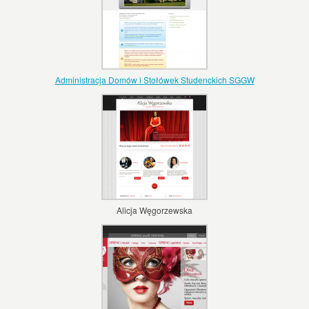
Administracja Domów i Stołówek Studenckich SGGW
Alicja Węgorzewska